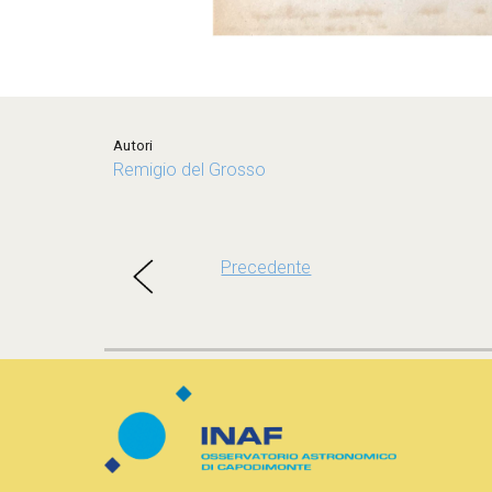
Autor
i
Remigio del Grosso
Precedente