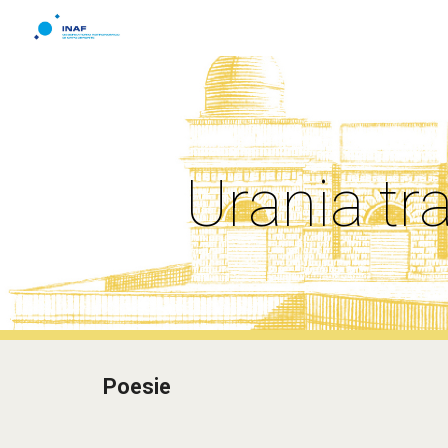
Sk
Urania tra
Poesie