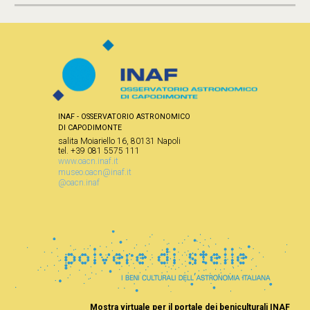
INAF - OSSERVATORIO ASTRONOMICO
DI CAPODIMONTE
salita Moiariello 16, 80131 Napoli
tel. +39 081 5575 111
www.oacn.inaf.it
museo.oacn@inaf.it
@oacn.inaf
Mostra virtuale per il portale 
dei beniculturali INAF