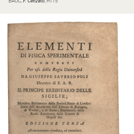
BAOC, 
F. Cenzato
, H175