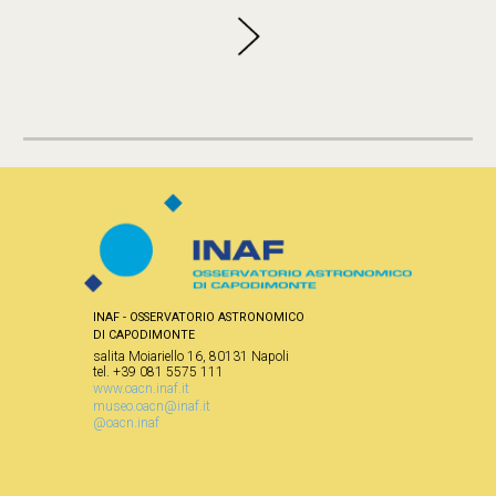
INAF - OSSERVATORIO ASTRONOMICO
DI CAPODIMONTE
salita Moiariello 16, 80131 Napoli
tel. +39 081 5575 111
www.oacn.inaf.it
museo.oacn@inaf.it
@oacn.inaf